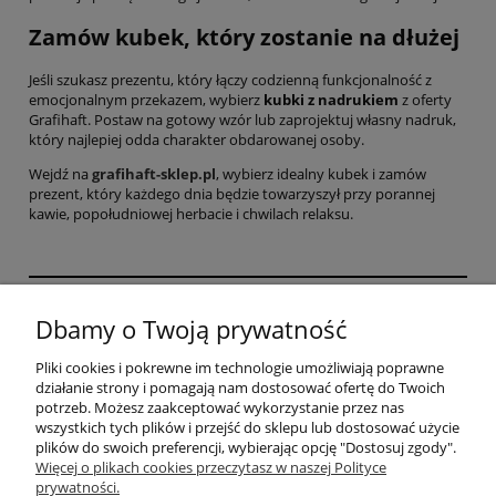
Zamów kubek, który zostanie na dłużej
Jeśli szukasz prezentu, który łączy codzienną funkcjonalność z
emocjonalnym przekazem, wybierz
kubki z nadrukiem
z oferty
Grafihaft. Postaw na gotowy wzór lub zaprojektuj własny nadruk,
który najlepiej odda charakter obdarowanej osoby.
Wejdź na
grafihaft-sklep.pl
, wybierz idealny kubek i zamów
prezent, który każdego dnia będzie towarzyszył przy porannej
kawie, popołudniowej herbacie i chwilach relaksu.
GRAFIHAFT Sylwester Górecki | Bysina 205, 32-400
Dbamy o Twoją prywatność
Myślenice, woj. małopolskie | mail:
sklep@grafihaft.pl | tel: 697 374 232, 518 626 771 |
Pliki cookies i pokrewne im technologie umożliwiają poprawne
NIP: 6811683757
działanie strony i pomagają nam dostosować ofertę do Twoich
potrzeb. Możesz zaakceptować wykorzystanie przez nas
wszystkich tych plików i przejść do sklepu lub dostosować użycie
plików do swoich preferencji, wybierając opcję "Dostosuj zgody".
Pomoc
Więcej o plikach cookies przeczytasz w naszej Polityce
prywatności.