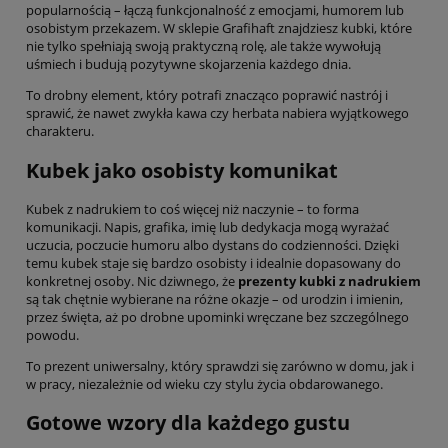
popularnością – łączą funkcjonalność z emocjami, humorem lub
osobistym przekazem. W sklepie Grafihaft znajdziesz kubki, które
nie tylko spełniają swoją praktyczną rolę, ale także wywołują
uśmiech i budują pozytywne skojarzenia każdego dnia.
To drobny element, który potrafi znacząco poprawić nastrój i
sprawić, że nawet zwykła kawa czy herbata nabiera wyjątkowego
charakteru.
Kubek jako osobisty komunikat
Kubek z nadrukiem to coś więcej niż naczynie – to forma
komunikacji. Napis, grafika, imię lub dedykacja mogą wyrażać
uczucia, poczucie humoru albo dystans do codzienności. Dzięki
temu kubek staje się bardzo osobisty i idealnie dopasowany do
konkretnej osoby. Nic dziwnego, że
prezenty kubki z nadrukiem
są tak chętnie wybierane na różne okazje – od urodzin i imienin,
przez święta, aż po drobne upominki wręczane bez szczególnego
powodu.
To prezent uniwersalny, który sprawdzi się zarówno w domu, jak i
w pracy, niezależnie od wieku czy stylu życia obdarowanego.
Gotowe wzory dla każdego gustu