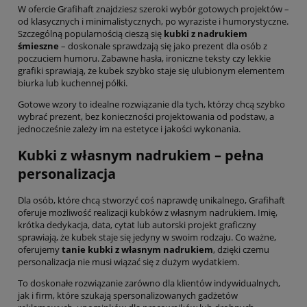
W ofercie Grafihaft znajdziesz szeroki wybór gotowych projektów –
od klasycznych i minimalistycznych, po wyraziste i humorystyczne.
Szczególną popularnością cieszą się
kubki z nadrukiem
śmieszne
– doskonale sprawdzają się jako prezent dla osób z
poczuciem humoru. Zabawne hasła, ironiczne teksty czy lekkie
grafiki sprawiają, że kubek szybko staje się ulubionym elementem
biurka lub kuchennej półki.
Gotowe wzory to idealne rozwiązanie dla tych, którzy chcą szybko
wybrać prezent, bez konieczności projektowania od podstaw, a
jednocześnie zależy im na estetyce i jakości wykonania.
Kubki z własnym nadrukiem – pełna
personalizacja
Dla osób, które chcą stworzyć coś naprawdę unikalnego, Grafihaft
oferuje możliwość realizacji kubków z własnym nadrukiem. Imię,
krótka dedykacja, data, cytat lub autorski projekt graficzny
sprawiają, że kubek staje się jedyny w swoim rodzaju. Co ważne,
oferujemy
tanie kubki z własnym nadrukiem
, dzięki czemu
personalizacja nie musi wiązać się z dużym wydatkiem.
To doskonałe rozwiązanie zarówno dla klientów indywidualnych,
jak i firm, które szukają spersonalizowanych gadżetów