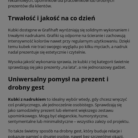
reklamowych, upominków dla pracowników lub drobnych
prezentów dla klientów.
Trwałość i jakość na co dzień
Kubki dostępne w Grafihaft wyróżniają się solidnym wykonaniem i
trwałymi nadrukami. Grafiki są odporne na ścieranie i zachowują
intensywność kolorów nawet przy regularnym użytkowaniu. Dzięki
temu kubek nie traci swojego wyglądu po kilku myciach, a nadruk
nadal prezentuje się estetycznie i czytelnie.
Wysoka jakość wykonania sprawia, że kubki z tej kategorii świetnie
sprawdzają się jako prezenty „na lata”, a nie jednorazowy gadżet.
Uniwersalny pomysł na prezent i
drobny gest
Kubki z nadrukiem
to idealny wybór wtedy, gdy chcesz wręczyć
coś praktycznego, ale jednocześnie osobistego. Sprawdzają się
jako samodzielny prezent lub element większego zestawu
upominkowego. Mogą być eleganckie, humorystyczne,
sentymentalne lub minimalistyczne – wszystko zależy od projektu.
To także świetny sposób na drobny gest, który buduje relacje i
pokazuje pamięć o drugiej osobie, nawet bez szczególnej okazji.