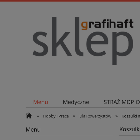
Menu
Medyczne
STRAŻ MDP 
»
»
»
Hobby i Praca
Dla Rowerzystów
Koszulki 
Koszulk
Menu