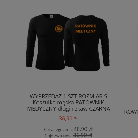
WYPRZEDAŻ 1 SZT ROZMIAR S
1 SZT W
Koszulka męska RATOWNIK
KAMIZE
MEDYCZNY długi rękaw CZARNA
PIELĘ
ROWE
(01) (1) (1)
36,90 zł
48,90 zł
Cena regularna:
Cen
36,90 zł
Najniższa cena:
Naj