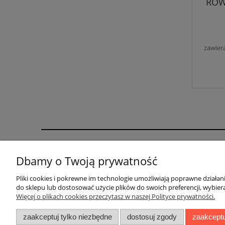
ROW
zawier
GRAFIHAFT Sylwester Górecki | Bysina 205, 32-4
Dbamy o Twoją prywatność
Pliki cookies i pokrewne im technologie umożliwiają poprawne działa
do sklepu lub dostosować użycie plików do swoich preferencji, wybiera
Więcej o plikach cookies przeczytasz w naszej Polityce prywatności.
Pomoc
Moje konto
zaakceptuj tylko niezbędne
dostosuj zgody
zaakceptu
Zwroty, Wymiany, Reklamacje
Twoje zamówienia