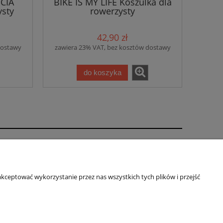
CIA
BIKE IS MY LIFE Koszulka dla
ysty
rowerzysty
42,90 zł
dostawy
zawiera 23% VAT, bez kosztów dostawy
do koszyka
tel: 697 374 232, 518 626 771 | NIP: 6811683757
kceptować wykorzystanie przez nas wszystkich tych plików i przejść
O nas
ści
Kontakt i dane firmy