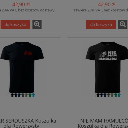
42,90 zł
42,90 zł
a 23% VAT, bez kosztów dostawy
zawiera 23% VAT, bez kosztów 
do koszyka
do koszyka
R SERDUSZKA Koszulka
NIE MAM HAMULC
dla Rowerzysty
Koszulka dla Rowerz