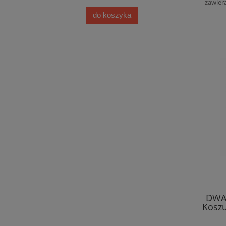
zawier
do koszyka
DWA
Koszu