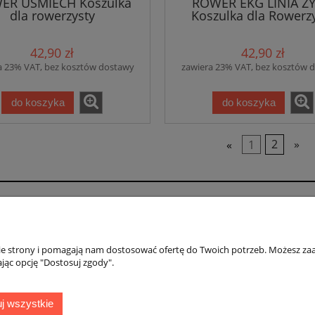
ER UŚMIECH Koszulka
ROWER EKG LINIA ŻY
dla rowerzysty
Koszulka dla Rowerz
42,90 zł
42,90 zł
a 23% VAT, bez kosztów dostawy
zawiera 23% VAT, bez kosztów 
do koszyka
do koszyka
«
1
2
»
00 Myślenice, woj. małopolskie | mail: sklep@grafihaft.pl | 
nie strony i pomagają nam dostosować ofertę do Twoich potrzeb. Możesz zaa
jąc opcję "Dostosuj zgody".
Płatności i dostawa
Informacje
j wszystkie
Formy płatności
Polityka prywatno