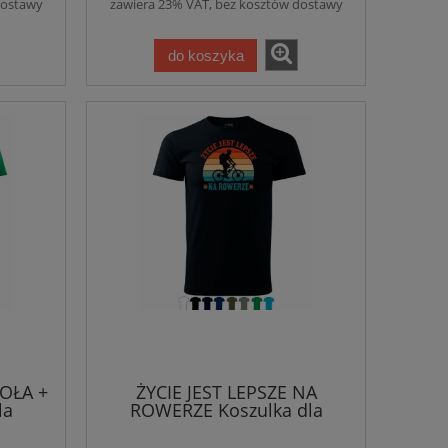
dostawy
zawiera 23% VAT, bez kosztów dostawy
do koszyka
do ko
do koszyka
OŁA +
ŻYCIE JEST LEPSZE NA
la
ROWERZE Koszulka dla
Rowerzysty (dtf)