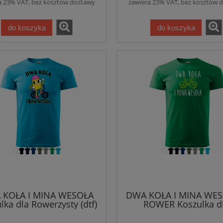
a 23% VAT, bez kosztów dostawy
zawiera 23% VAT, bez kosztów 
do koszyka
do koszyka
do koszyka
do koszyka
 KOŁA I MINA WESOŁA
DWA KOŁA I MINA WES
lka dla Rowerzysty (dtf)
ROWER Koszulka d
Rowerzysty