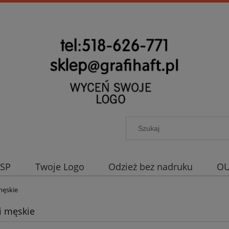
OSP
Twoje Logo
Odzież bez nadruku
OU
męskie
i męskie