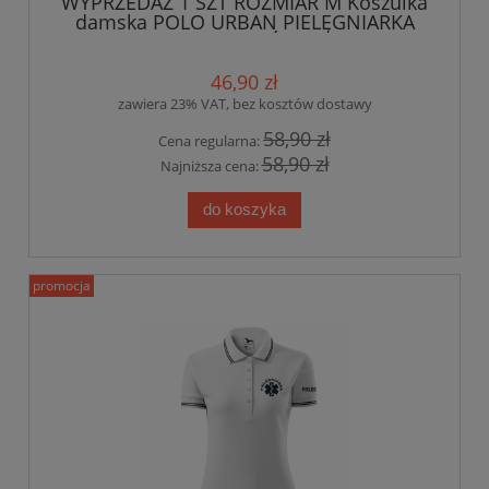
WYPRZEDAŻ 1 SZT ROZMIAR M Koszulka
damska POLO URBAN PIELĘGNIARKA
CZEPEK nadruk PRZÓD I RĘKAWEK
BŁĘKITNA
46,90 zł
zawiera 23% VAT, bez kosztów dostawy
58,90 zł
Cena regularna:
58,90 zł
Najniższa cena:
do koszyka
promocja