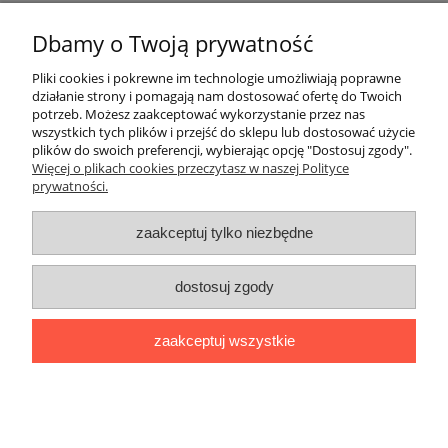
GRAFIHAFT Sylwester Górecki | Bysina 205, 32-400
Dbamy o Twoją prywatność
Myślenice, woj. małopolskie | mail:
sklep@grafihaft.pl | tel: 697 374 232, 518 626 771 |
Pliki cookies i pokrewne im technologie umożliwiają poprawne
działanie strony i pomagają nam dostosować ofertę do Twoich
NIP: 6811683757
potrzeb. Możesz zaakceptować wykorzystanie przez nas
wszystkich tych plików i przejść do sklepu lub dostosować użycie
plików do swoich preferencji, wybierając opcję "Dostosuj zgody".
Pomoc
Więcej o plikach cookies przeczytasz w naszej Polityce
prywatności.
Moje konto
zaakceptuj tylko niezbędne
Płatności i dostawa
dostosuj zgody
Informacje
zaakceptuj wszystkie
O nas
pokaż pełną wersję strony
Sklep internetowy Shoper Premium