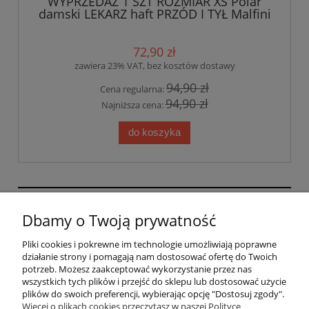
WYPRZEDAŻ 1 SZT ROZMIAR XS Polar
damski LEKARZ haft PRZÓD I TYŁ Malfini
LIMETKA
72,90 zł
zawiera 23% VAT, bez kosztów dostawy
94,90 zł
Cena regularna:
94,90 zł
Najniższa cena:
do koszyka
GRAFIHAFT Sylwester Górecki | Bysina 205, 32-400
Dbamy o Twoją prywatność
Myślenice, woj. małopolskie | mail:
sklep@grafihaft.pl | tel: 697 374 232, 518 626 771 |
Pliki cookies i pokrewne im technologie umożliwiają poprawne
NIP: 6811683757
działanie strony i pomagają nam dostosować ofertę do Twoich
potrzeb. Możesz zaakceptować wykorzystanie przez nas
wszystkich tych plików i przejść do sklepu lub dostosować użycie
plików do swoich preferencji, wybierając opcję "Dostosuj zgody".
Pomoc
Więcej o plikach cookies przeczytasz w naszej Polityce