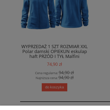
WYPRZEDAŻ 1 SZT ROZMIAR XXL
WYPRZED
Polar damski OPIEKUN eskulap
Polar m
haft PRZÓD I TYŁ Malfini
PRZ
LAZUROWY
P
74,90 zł
94,90 zł
Cena regularna:
Cen
94,90 zł
Najniższa cena:
Naj
do koszyka