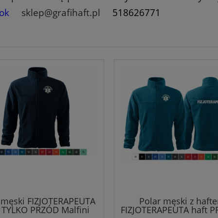
ok
sklep@grafihaft.pl
518626771
 męski FIZJOTERAPEUTA
Polar męski z haft
t TYLKO PRZÓD Malfini
FIZJOTERAPEUTA haft P