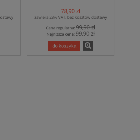
FIZJOTERAPEUTA haft PRZÓD i
TYŁ Malfini CZARNY
78,90 zł
dostawy
zawiera 23% VAT, bez kosztów dostawy
99,90 zł
Cena regularna:
99,90 zł
Najniższa cena:
do koszyka