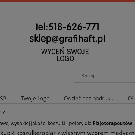
OSP
Twoje Logo
Odzież bez nadruku
OU
ary
we, wysokiej jakości koszulki i polary dla
Fizjoterapeutów.
 kupić koszulkę/polar z własnym wzorem medyczny