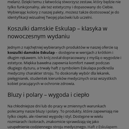
melanż. Dzięki temu z łatwością stworzysz zestaw, który będzie nie
tylko funkcjonalny, ale też estetyczny i dopasowany do Ciebie.
Wybierając kolory z naszej palety, możesz także dostosować je do
identyfikacji wizualnej Twojej placówki lub uczelni.
Koszulki damskie Eskulap – klasyka w
nowoczesnym wydaniu
Jednym z najchętniej wybieranych produktów w naszej ofercie są
koszulki damskie Eskulap
– dostępne w wersjach z krótkim i
długim rękawem. Ich krój został dopracowany z myślą o wygodzie i
estetyce. Miękka bawełna zapewnia komfort nawet podczas
długiego dyżuru, a trwały haft z symbolem Eskulapa podkreśla
medyczny charakter stroju. To doskonały wybór dla lekarek,
pielęgniarek, studentek kierunków medycznych oraz wszystkich
kobiet pracujących w ochronie zdrowia.
Bluzy i polary – wygoda i ciepło
Na chłodniejsze dni lub do pracy w zmiennych warunkach
polecamy nasze bluzy i polary. To produkty, które zapewniają nie
tylko ciepło, ale również wygodę i styl. Dostępne w wielu
rozmiarach i kolorach, znakomicie sprawdzają się jako
uzupełnienie codziennego stroju medycznego.
Haft z Eskulapem