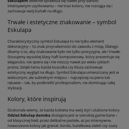
Eskulapem
świetnie sprawdza się nawet przy bardzo
intensywnym użytkowaniu – nie traci koloru, nie rozciąga się i
zachowuje swój kształt na długo.
Trwałe i estetyczne znakowanie – symbol
Eskulapa
Charakterystyczny symbol Eskulapa to nie tylko element
dekoracyjny – to znak przynależności do zawodu z misją. Dlatego
dbamy o to, aby znakowanie było nie tylko precyzyjne, ale i trwałe.
Stosujemy wysokiej klasy haft komputerowy, który prezentuje się
elegancko, nie spiera się i nie niszczy nawet po wielu cyklach
prania. Dzięki temu każda koszulka czy bluza zachowuje
estetyczny wygląd na długo. Symbol Eskulapa umieszczany jest w
widocznym, ale subtelnym miejscu – najczęściej na piersi lub
rękawie – tak, by podkreślić profesjonalizm, nie dominując całej
stylizacji.
Kolory, które inspirują
Doskonale wiemy, że każda kobieta ma swój styl i ulubione kolory.
Odzież Eskulap damska
dostępna jest w szerokiej gamie barw –
od klasycznej bieli, przez delikatne pastele, aż po intensywne,
nowoczesne kolory jak granat, bordo, butelkowa zieleń czy szary