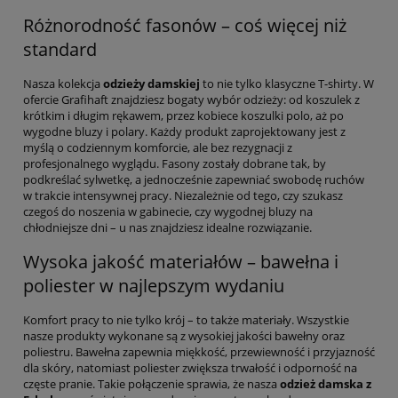
Różnorodność fasonów – coś więcej niż
standard
Nasza kolekcja
odzieży damskiej
to nie tylko klasyczne T-shirty. W
ofercie Grafihaft znajdziesz bogaty wybór odzieży: od koszulek z
krótkim i długim rękawem, przez kobiece koszulki polo, aż po
wygodne bluzy i polary. Każdy produkt zaprojektowany jest z
myślą o codziennym komforcie, ale bez rezygnacji z
profesjonalnego wyglądu. Fasony zostały dobrane tak, by
podkreślać sylwetkę, a jednocześnie zapewniać swobodę ruchów
w trakcie intensywnej pracy. Niezależnie od tego, czy szukasz
czegoś do noszenia w gabinecie, czy wygodnej bluzy na
chłodniejsze dni – u nas znajdziesz idealne rozwiązanie.
Wysoka jakość materiałów – bawełna i
poliester w najlepszym wydaniu
Komfort pracy to nie tylko krój – to także materiały. Wszystkie
nasze produkty wykonane są z wysokiej jakości bawełny oraz
poliestru. Bawełna zapewnia miękkość, przewiewność i przyjazność
dla skóry, natomiast poliester zwiększa trwałość i odporność na
częste pranie. Takie połączenie sprawia, że nasza
odzież damska z