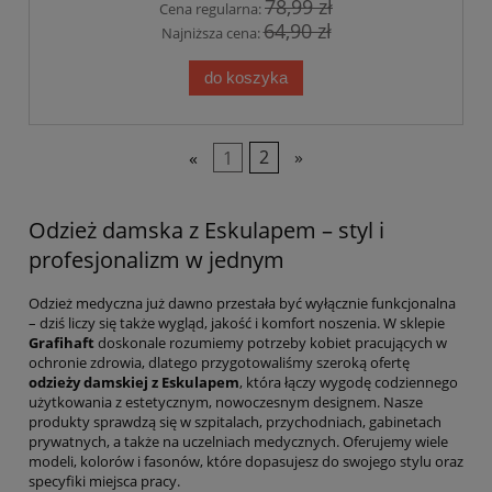
78,99 zł
Cena regularna:
64,90 zł
Najniższa cena:
do koszyka
«
1
2
»
Odzież damska z Eskulapem – styl i
profesjonalizm w jednym
Odzież medyczna już dawno przestała być wyłącznie funkcjonalna
– dziś liczy się także wygląd, jakość i komfort noszenia. W sklepie
Grafihaft
doskonale rozumiemy potrzeby kobiet pracujących w
ochronie zdrowia, dlatego przygotowaliśmy szeroką ofertę
odzieży damskiej z Eskulapem
, która łączy wygodę codziennego
użytkowania z estetycznym, nowoczesnym designem. Nasze
produkty sprawdzą się w szpitalach, przychodniach, gabinetach
prywatnych, a także na uczelniach medycznych. Oferujemy wiele
modeli, kolorów i fasonów, które dopasujesz do swojego stylu oraz
specyfiki miejsca pracy.