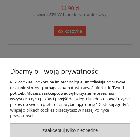
64,90 zł
zawiera 23% VAT, bez kosztów dostawy
do koszyka
GRAFIHAFT Sylwester Górecki | Bysina 205, 32-400
Dbamy o Twoją prywatność
Myślenice, woj. małopolskie | mail:
sklep@grafihaft.pl | tel: 697 374 232, 518 626 771 |
Pliki cookies i pokrewne im technologie umożliwiają poprawne
NIP: 6811683757
działanie strony i pomagają nam dostosować ofertę do Twoich
potrzeb. Możesz zaakceptować wykorzystanie przez nas
wszystkich tych plików i przejść do sklepu lub dostosować użycie
plików do swoich preferencji, wybierając opcję "Dostosuj zgody".
Pomoc
Więcej o plikach cookies przeczytasz w naszej Polityce
prywatności.
Moje konto
zaakceptuj tylko niezbędne
Płatności i dostawa