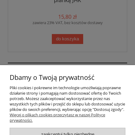
pianką JHK
15,80 zł
zawiera 23% VAT, bez kosztów dostawy
do koszyka
GRAFIHAFT Sylwester Górecki | Bysina 205, 32-400
Dbamy o Twoją prywatność
Myślenice, woj. małopolskie | mail:
sklep@grafihaft.pl | tel: 697 374 232, 518 626 771 |
Pliki cookies i pokrewne im technologie umożliwiają poprawne
NIP: 6811683757
działanie strony i pomagają nam dostosować ofertę do Twoich
potrzeb. Możesz zaakceptować wykorzystanie przez nas
wszystkich tych plików i przejść do sklepu lub dostosować użycie
plików do swoich preferencji, wybierając opcję "Dostosuj zgody".
Pomoc
Więcej o plikach cookies przeczytasz w naszej Polityce
prywatności.
Moje konto
zaakceptuj tylko niezbędne