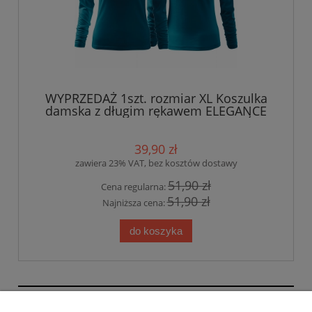
WYPRZEDAŻ 1szt. rozmiar XL Koszulka
damska z długim rękawem ELEGANCE
PIELĘGNIARKA CZEPEK nadruk PRZÓD I
TYŁ CIEMNY TURKUS
39,90 zł
zawiera 23% VAT, bez kosztów dostawy
51,90 zł
Cena regularna:
51,90 zł
Najniższa cena:
do koszyka