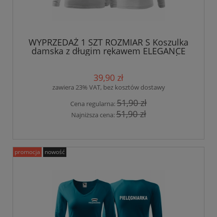
WYPRZEDAŻ 1 SZT ROZMIAR S Koszulka
damska z długim rękawem ELEGANCE
PIELĘGNIARKA ESKULAP nadruk PRZÓD I
TYŁ BIAŁA
39,90 zł
zawiera 23% VAT, bez kosztów dostawy
51,90 zł
Cena regularna:
51,90 zł
Najniższa cena:
promocja
nowość