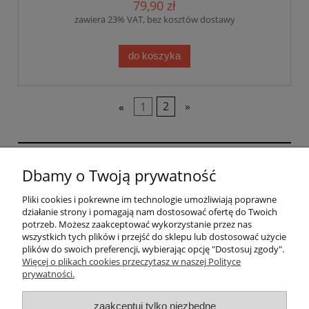
79,90 zł
zawiera 23% VAT, bez kosztów dostawy
do koszyka
«
1
2
»
GRAFIHAFT Sylwester Górecki | Bysina 205, 32-400
Dbamy o Twoją prywatność
Myślenice, woj. małopolskie | mail:
sklep@grafihaft.pl | tel: 697 374 232, 518 626 771 |
Pliki cookies i pokrewne im technologie umożliwiają poprawne
NIP: 6811683757
działanie strony i pomagają nam dostosować ofertę do Twoich
potrzeb. Możesz zaakceptować wykorzystanie przez nas
wszystkich tych plików i przejść do sklepu lub dostosować użycie
plików do swoich preferencji, wybierając opcję "Dostosuj zgody".
Pomoc
Więcej o plikach cookies przeczytasz w naszej Polityce
prywatności.
Moje konto
zaakceptuj tylko niezbędne