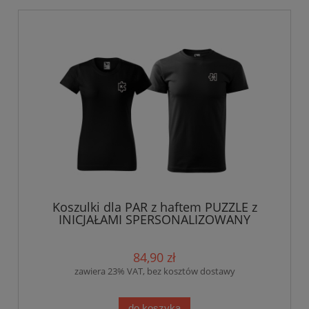
Koszulki dla PAR z haftem PUZZLE z
INICJAŁAMI SPERSONALIZOWANY
prezent na Walentynki
84,90 zł
zawiera 23% VAT, bez kosztów dostawy
do koszyka