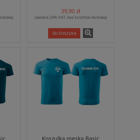
87)
39,90 zł
dostawy
zawiera 23% VAT, bez kosztów dostawy
do koszyka
ic
Koszulka męska Basic