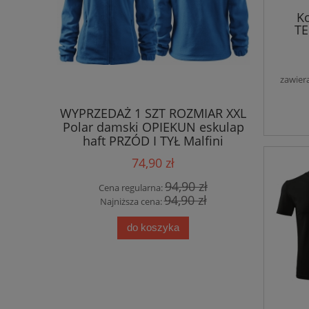
K
TE
zawier
WYPRZEDAŻ 1 SZT ROZMIAR XXL
WYPRZED
Polar damski OPIEKUN eskulap
Polar m
haft PRZÓD I TYŁ Malfini
PRZ
LAZUROWY
P
74,90 zł
94,90 zł
Cena regularna:
Cen
94,90 zł
Najniższa cena:
Naj
do koszyka