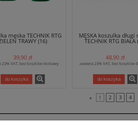
lka męska TECHNIK RTG
MĘSKA koszulka długi 
ZIELEŃ TRAWY (16)
TECHNIK RTG BIAŁA (
39,90 zł
48,90 zł
a 23% VAT, bez kosztów dostawy
zawiera 23% VAT, bez kosztów 
do koszyka
do koszyka
«
1
2
3
4
00 Myślenice, woj. małopolskie | mail: sklep@grafihaft.pl | 