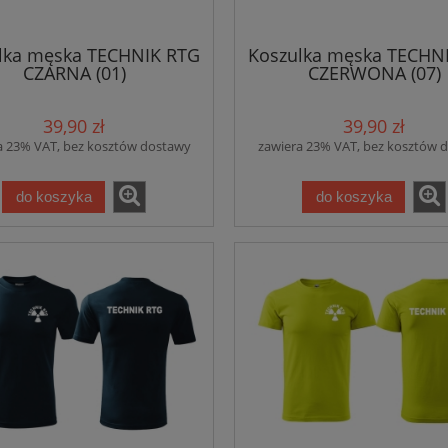
lka męska TECHNIK RTG
Koszulka męska TECHN
CZARNA (01)
CZERWONA (07)
39,90 zł
39,90 zł
a 23% VAT, bez kosztów dostawy
zawiera 23% VAT, bez kosztów 
do koszyka
do koszyka