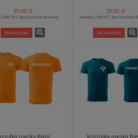
CIEMNONIEBIESKA (
39,90 zł
39,90 zł
a 23% VAT, bez kosztów dostawy
zawiera 23% VAT, bez kosztów 
do koszyka
do koszyka
oszulka męska Basic
Koszulka męska Bas