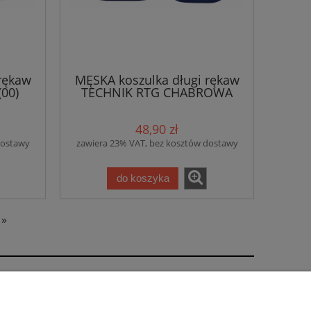
rękaw
MĘSKA koszulka długi rękaw
00)
TECHNIK RTG CHABROWA
(05)
48,90 zł
dostawy
zawiera 23% VAT, bez kosztów dostawy
do koszyka
»
tel: 697 374 232, 518 626 771 | NIP: 6811683757