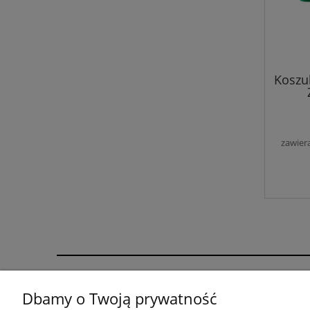
Koszu
zawier
GRAFIHAFT Sylwester Górecki | Bysina 205, 32-4
Dbamy o Twoją prywatność