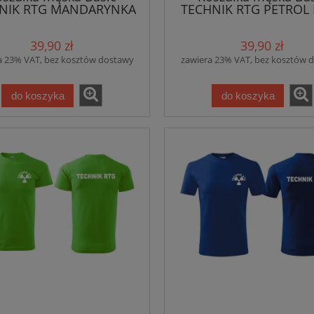
NIK RTG MANDARYNKA
TECHNIK RTG PETROL
(A2)
(93)
39,90 zł
39,90 zł
a 23% VAT, bez kosztów dostawy
zawiera 23% VAT, bez kosztów 
do koszyka
do koszyka