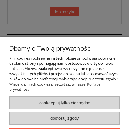
do koszyka
GRAFIHAFT Sylwester Górecki | Bysina 205, 32-400
Dbamy o Twoją prywatność
Myślenice, woj. małopolskie | mail:
sklep@grafihaft.pl | tel: 697 374 232, 518 626 771 |
Pliki cookies i pokrewne im technologie umożliwiają poprawne
działanie strony i pomagają nam dostosować ofertę do Twoich
NIP: 6811683757
potrzeb. Możesz zaakceptować wykorzystanie przez nas
wszystkich tych plików i przejść do sklepu lub dostosować użycie
plików do swoich preferencji, wybierając opcję "Dostosuj zgody".
Pomoc
Więcej o plikach cookies przeczytasz w naszej Polityce
prywatności.
Moje konto
zaakceptuj tylko niezbędne
Płatności i dostawa
dostosuj zgody
Informacje