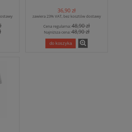
CZNY
(203) OPIEKUN MEDYCZNY
AWEK
nadruk PRZÓD I RĘKAWEK
36,90 zł
ZIELONE JABŁUSZKO
dostawy
zawiera 23% VAT, bez kosztów dostawy
ł
48,90 zł
Cena regularna:
ł
48,90 zł
Najniższa cena:
do koszyka