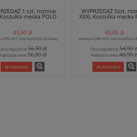
RZEDAŻ 1 szt. rozmiar
WYPRZEDAŻ 5szt. roz
 Koszulka męska POLO
XXXL Koszulka męska
3) OPIEKUN MEDYCZNY
(203) ESKULAP ZN
ruk PRZÓD I RĘKAWEK
MEDYCZNY nadruk P
45,90 zł
40,00 zł
chabrowa
BIAŁA
a 23% VAT, bez kosztów dostawy
zawiera 23% VAT, bez kosztów 
56,90 zł
54,90 z
Cena regularna:
Cena regularna:
56,90 zł
48,90 z
Najniższa cena:
Najniższa cena:
do koszyka
do koszyka