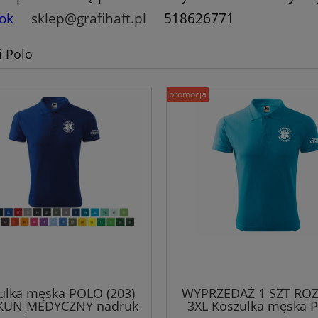
ok
sklep@grafihaft.pl
518626771
i Polo
promocja
ulka męska POLO (203)
WYPRZEDAŻ 1 SZT RO
KUN MEDYCZNY nadruk
3XL Koszulka męska 