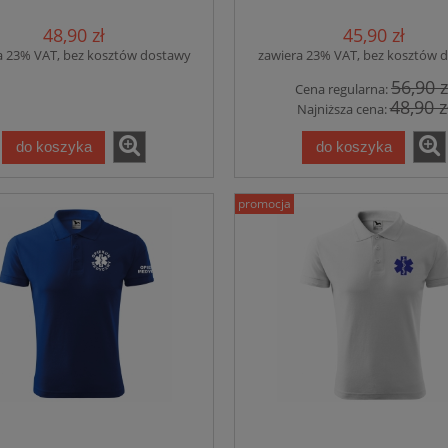
PRZÓD I RĘKAWEK
(203) OPIEKUN MEDY
nadruk PRZÓD I RĘK
48,90 zł
45,90 zł
JASNY TURKUS
a 23% VAT, bez kosztów dostawy
zawiera 23% VAT, bez kosztów 
56,90 z
Cena regularna:
48,90 z
Najniższa cena:
do koszyka
do koszyka
promocja