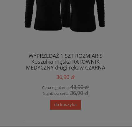
WYPRZEDAŻ 1 SZT ROZMIAR S
1 SZT W
Koszulka męska RATOWNIK
KAMIZE
MEDYCZNY długi rękaw CZARNA
PIELĘ
(01) (1) (1)
36,90 zł
48,90 zł
Cena regularna:
Cen
36,90 zł
Najniższa cena:
Naj
do koszyka