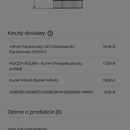
Koszty dostawy
Cena nie zawiera ewentualnych kosztów płatności
InPost Paczkomaty 24/7
(Dostawa do
16,90 zł
Paczkomatu INPOST)
POCZTA POLSKA - Kurier
(Przesyłka pocztą
17,00 zł
polską)
Kurier InPost
(Kurier InPost)
19,00 zł
ODBIÓR OSOBISTY
(ODBIÓR W SIEDZIBIE FIRMY)
0,00 zł
Opinie o produkcie (0)
Imię lub pseudonim: