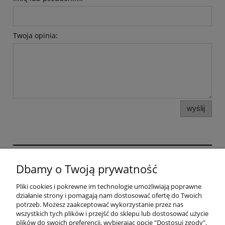
Twoja opinia:
wyślij
GRAFIHAFT Sylwester Górecki | Bysina 205, 32-400
Dbamy o Twoją prywatność
Myślenice, woj. małopolskie | mail:
sklep@grafihaft.pl | tel: 697 374 232, 518 626 771 |
Pliki cookies i pokrewne im technologie umożliwiają poprawne
NIP: 6811683757
działanie strony i pomagają nam dostosować ofertę do Twoich
potrzeb. Możesz zaakceptować wykorzystanie przez nas
wszystkich tych plików i przejść do sklepu lub dostosować użycie
plików do swoich preferencji, wybierając opcję "Dostosuj zgody".