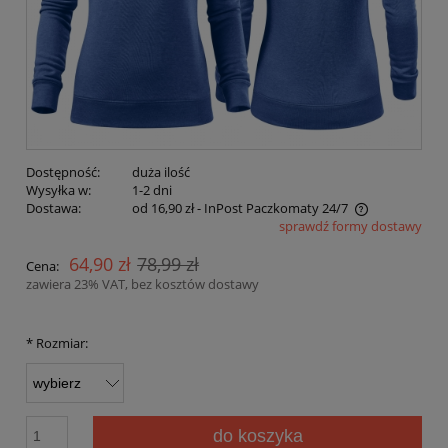
Dostępność:
duża ilość
Wysyłka w:
1-2 dni
Dostawa:
od 16,90 zł
- InPost Paczkomaty 24/7
sprawdź formy dostawy
Cena nie zawiera ewentualnych kosztów płatności
64,90 zł
78,99 zł
Cena:
zawiera 23% VAT, bez kosztów dostawy
*
Rozmiar:
do koszyka